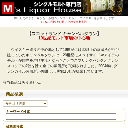
樽出しそのまま、希少な一点物のシングルモルト・ウイスキーをお届けします
18,500円以上お買い上げで送料割引
【スコットランド キャンベルタウン】
19世紀モルト市場の中心地
ウイスキー造りの中心地として19世紀には30以上の蒸留所が並び
建っていたキャンベルタウンは、20世紀にスペイサイドやアイラの
モルトが脚光を浴び主流となったことでスプリングバンクとグレン
スコシアの2社を除く全ての蒸留所が閉鎖されました。2004年にグ
レンガイル蒸留所が再開し、現在は3社が操業しています。
該当商品はありません。
商品検索
キーワード検索
価格帯検索