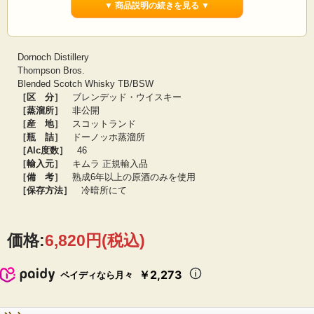
▼ 商品説明の続きを見る ▼
飲み方を選びません。
【瓶詰元テイスティングコメント】
香り：
プラムソース、味噌、マギー（インスタントヌードル）、ゴールデンサル
Dornoch Distillery
タナレーズン、シンダートフィー、コーヒーペストリークリーム
Thompson Bros.
味：
ゴールデンサルタナレーズン、レーズンパン、ジャマイカンバターケー
Blended Scotch Whisky TB/BSW
キ、、メープルシナモン
［区 分］
ブレンデッド・ウイスキー
フィニッシュ：
<オールスパイス・ナツメグ・シナモンのスパイシーさ、オレンジ
ピール、ドライイチジク
［蒸溜所］
非公開
［産 地］
スコットランド
［瓶 詰］
ドーノッホ蒸溜所
［Alc度数］
46
［輸入元］
キムラ 正規輸入品
［備 考］
熟成6年以上の原酒のみを使用
［保存方法］
冷暗所にて
価格:
6,820円
(税込)
￥2,273
ペイディなら月々