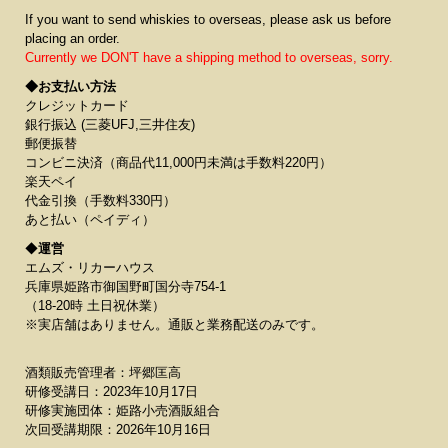
If you want to send whiskies to overseas, please ask us before
placing an order.
Currently we DON'T have a shipping method to overseas, sorry.
◆お支払い方法
クレジットカード
銀行振込 (三菱UFJ,三井住友)
郵便振替
コンビニ決済（商品代11,000円未満は手数料220円）
楽天ペイ
代金引換（手数料330円）
あと払い（ペイディ）
◆
運営
エムズ・リカーハウス
兵庫県姫路市御国野町国分寺754-1
（18-20時 土日祝休業）
※実店舗はありません。通販と業務配送のみです。
酒類販売管理者：坪郷匡高
研修受講日：2023年10月17日
研修実施団体：姫路小売酒販組合
次回受講期限：2026年10月16日