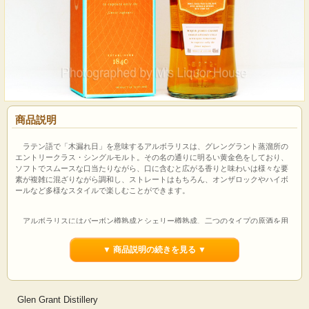
商品説明
ラテン語で「木漏れ日」を意味するアルボラリスは、グレングラント蒸溜所の
エントリークラス・シングルモルト。その名の通りに明るい黄金色をしており、
ソフトでスムースな口当たりながら、口に含むと広がる香りと味わいは様々な要
素が複雑に混ざりながら調和し、ストレートはもちろん、オンザロックやハイボ
ールなど多様なスタイルで楽しむことができます。
アルボラリスにはバーボン樽熟成とシェリー樽熟成、二つのタイプの原酒を用
いており、それぞれの特長を引き出しながらも、ひとつのウイスキーとして個性
を持ったヴァッティングがされています。
▼ 商品説明の続きを見る ▼
【蒸溜所テイスティングコメント】
香り：
フローラル、フルーティー、レーズン、スイカズラ、オーク樽、モルト、
微かなレモン
Glen Grant Distillery
味：
オークとドライフルーツがミックスされたバタースコッチ、ほのかなスパイ