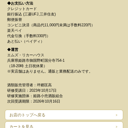
◆お支払い方法
クレジットカード
銀行振込 (三菱UFJ,三井住友)
郵便振替
コンビニ決済（商品代11,000円未満は手数料220円）
楽天ペイ
代金引換（手数料330円）
あと払い（ペイディ）
◆
運営
エムズ・リカーハウス
兵庫県姫路市御国野町国分寺754-1
（18-20時 土日祝休業）
※実店舗はありません。通販と業務配送のみです。
酒類販売管理者：坪郷匡高
研修受講日：2023年10月17日
研修実施団体：姫路小売酒販組合
次回受講期限：2026年10月16日
お店のトップへ戻る
カートを見る