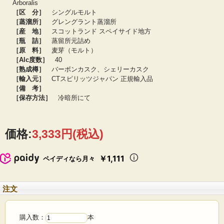
Arboralis
ス
［区 分］
シングルモルト
フィニッシュ：
長く続くモルトとバニラに一瞬の洋ナシ
［蒸溜所］
グレングラント蒸溜所
［産 地］
スコットランド スペイサイド地方
1840年創業のグレングラントは、シングルモルト市場の黎明期から現代まで長
［瓶 詰］
蒸留所元詰め
きにわたって人気銘柄の地位を占めてきた銘柄です。蒸溜所元詰めの5年熟成がイ
［原 料］
麦芽（モルト）
タリア市場で圧倒的なシェアを握っていることから若いモルトが中心と思われが
［Alc度数］
40
ちですが、長期熟成においても素晴らしい出来栄えのボトルが数多くリリースさ
［熟成樽］
バーボンカスク、シェリーカスク
れています。
［輸入元］
CTスピリッツジャパン 正規輸入品
［備 考］
［保存方法］
冷暗所にて
価格:
3,333円
(税込)
￥1,111
ペイディなら月々
注文
購入数：
本