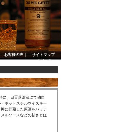
｜
お客様の声
｜
サイトマップ
Site Map
を原料に、日置蒸溜蔵にて独自
ル・ポットスチルウイスキー
ー樽に貯蔵した原酒をバッテ
ラメルソースなどの甘さとほ