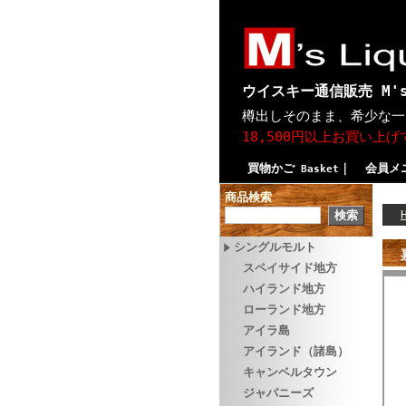
ウイスキー通信販売 M's
樽出しそのまま、希少な一
18,500円以上お買い上
買物かご
｜
会員メ
Basket
商品検索
シングルモルト
スペイサイド地方
ハイランド地方
ローランド地方
アイラ島
アイランド（諸島）
キャンベルタウン
ジャパニーズ