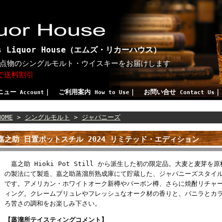
 Liquor House（エムズ・リカーハウス）
点物のシングルモルト・ウイスキーをお届けします
げで送料割引
ニュー
｜
ご利用案内
｜
お問い合せ
Account
How to Use
Contact Us
HOME
>
シングルモルト
>
ジャパニーズ
嘉之助 日置ポットスチル 2024 リミテッド・エディション
嘉之助 Hioki Pot Still から派生した初の限定品。大麦と麦芽
の製法にて製造、嘉之助蒸溜所熟成庫にて貯蔵した、ジャパニーズスタイ
です。アメリカン・ホワイトオーク新樽やバーボン樽、さらに焼酎リチャ
ィング。クレームブリュレやフレッシュなオーク材の香りと、バニラとカ
ろ苦さの調和をお楽しみ下さい。
【蒸溜所テイスティングコメント】