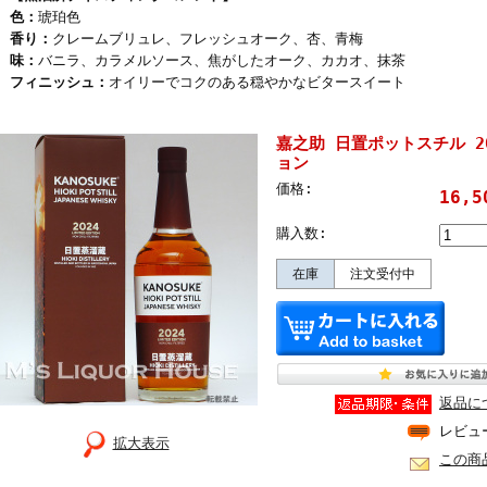
色：
琥珀色
香り：
クレームブリュレ、フレッシュオーク、杏、青梅
味：
バニラ、カラメルソース、焦がしたオーク、カカオ、抹茶
フィニッシュ：
オイリーでコクのある穏やかなビタースイート
嘉之助 日置ポットスチル 2
ョン
価格:
16,
購入数:
在庫
注文受付中
返品に
レビュ
拡大表示
この商