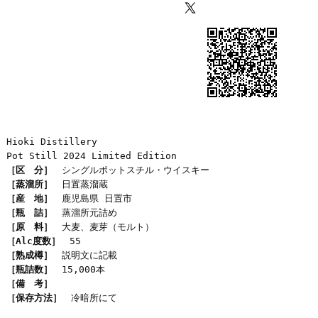
Hioki Distillery
Pot Still 2024 Limited Edition
［区 分］
シングルポットスチル・ウイスキー
［蒸溜所］
日置蒸溜蔵
［産 地］
鹿児島県 日置市
［瓶 詰］
蒸溜所元詰め
［原 料］
大麦、麦芽（モルト）
［Alc度数］
55
［熟成樽］
説明文に記載
［瓶詰数］
15,000本
［備 考］
［保存方法］
冷暗所にて