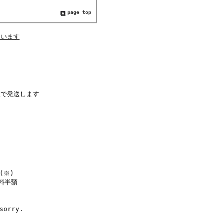
page top
後で発送します
(
※
)
料半額
sorry.