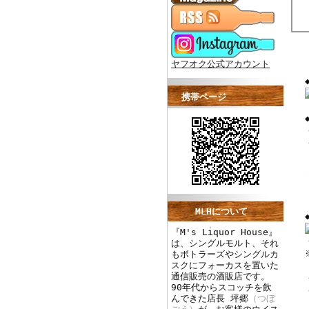
ヤフオク公式アカウント
携帯ページ
MLHについて
『M's Liquor House』
は、シングルモルト、それ
もボトラーズやシングルカ
スクにフォーカスを置いた
通信販売の酒販店です。
90年代からスコッチを飲
んできた店長 坪郷
（つぼ