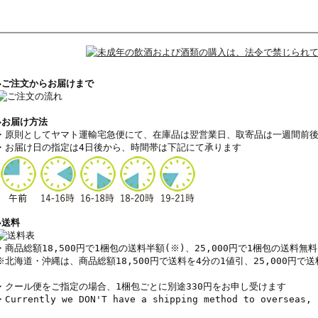
◆ご注文からお届けまで
◆お届け方法
・原則としてヤマト運輸宅急便にて
、
在庫品は翌営業日、取寄品は一週間前
・
お届け日の指定は4日後から、時間帯は下記にて承ります
◆送料
・商品総額18,500円で1梱包の送料半額(
※
)、25,000円で1梱包の送料無料
※北海道・沖縄は、
商品総額18,500円で
送料を4分の1値引、
25,000円で
送
・クール便をご指定の場合、1梱包ごとに別途330円をお申し受けます
・Currently we DON'T have a shipping method to overseas, 