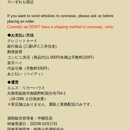
※いずれも税込
If you want to send whiskies to overseas, please ask us before
placing an order.
Currently we DON'T have a shipping method to overseas, sorry.
◆お支払い方法
クレジットカード
銀行振込 (三菱UFJ,三井住友)
郵便振替
コンビニ決済（商品代11,000円未満は手数料220円）
楽天ペイ
代金引換（手数料330円）
あと払い（ペイディ）
◆
運営
エムズ・リカーハウス
兵庫県姫路市御国野町国分寺754-1
（18-20時 土日祝休業）
※実店舗はありません。通販と業務配送のみです。
酒類販売管理者：坪郷匡高
研修受講日：2023年10月17日
研修実施団体：姫路小売酒販組合