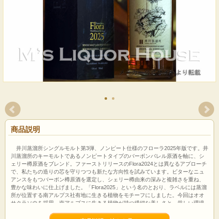
商品説明
井川蒸溜所シングルモルト第3弾、ノンピート仕様のフローラ2025年版です。井
川蒸溜所のキーモルトであるノンピートタイプのバーボンバレル原酒を軸に、シ
ェリー樽原酒をブレンド。ファーストリリースのFlora2024とは異なるアプローチ
で、私たちの造りの芯を守りつつも新たな方向性を試みています。ビターなニュ
アンスをもつバーボン樽原酒を選定し、シェリー樽由来の深みと複雑さを重ね、
豊かな味わいに仕上げました。「Flora2025」という名のとおり、ラベルには蒸溜
所が位置する南アルプス社有地に生きる植物をモチーフにしました。今回はオオ
サクラソウを採用。南アルプスに生きる植物が持つ繊細な美しさと、厳しい環境
を生き抜く力強さを、味わいに重ねています。井川蒸溜所らしい柔らかな甘みの
後に、香りとほろ苦さが織りなす奥ゆかしい余韻をお楽しみください。