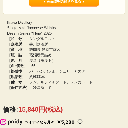
▼ 商品説明の続きを見る ▼
井川蒸溜所を取り巻く南アルプスの環境は永い時間を経て様々な生き物によっ
て調和した生態系を保っています。ウイスキーも同様に、造り手による原酒づく
りをはじめ様々な原酒のブレンドにより香りや味が調和した状態を創り上げてい
Ikawa Distillery
ます。これらに共通する「調和」が私たちの目指す12年物のウイスキーであり、
Single Malt Japanese Whisky
それまでのプロセスを表現したものが本デッサンシリーズです。これに続くリリ
Dessin Series "Flora" 2025
ースは、これらの調和を構成する要素を南アルプスの生態系の種で表現しシリー
［区 分］
シングルモルト
ズのラベルに付与していきます。ノンピートモデルのFlora（＝植物モチーフ）
［蒸溜所］
井川蒸溜所
と、その対となるピーテッドモデルのFauna（＝動物モチーフ）が集まり、徐々
に私たちの目指すビジョンを完成させていきます。
［産 地］
静岡県 静岡市葵区
［瓶 詰］
蒸溜所元詰め
［原 料］
麦芽（モルト）
【蒸溜所テイスティングコメント】
［Alc度数］
55
バーボン樽由来の森林を思わせるウッディなニュアンスと、シェリー樽のフラワ
リーな香りが混ざり、木、花、果実が共存した植物園のイメージ。口に含むとバ
［熟成樽］
バーボンバレル、シェリーカスク
ナナチョコの様な甘みと果実感を覚える。
［瓶詰数］
約6000本
わずかな加水で、口当たりが柔らかくなり、よりシェリーの存在感が増す。スト
［備 考］
ノンチルフィルタード、ノンカラード
レート、ロック、水割りとも相性が良く、ゆっくり時間をかけて口に含むと香り
［保存方法］
冷暗所にて
の変化が面白い。
～メーカー案内より～
価格:
15,840円
(税込)
￥5,280
ペイディなら月々