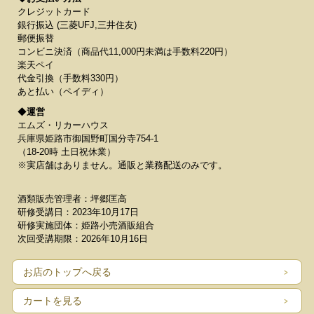
クレジットカード
銀行振込 (三菱UFJ,三井住友)
郵便振替
コンビニ決済（商品代11,000円未満は手数料220円）
楽天ペイ
代金引換（手数料330円）
あと払い（ペイディ）
◆
運営
エムズ・リカーハウス
兵庫県姫路市御国野町国分寺754-1
（18-20時 土日祝休業）
※実店舗はありません。通販と業務配送のみです。
酒類販売管理者：坪郷匡高
研修受講日：2023年10月17日
研修実施団体：姫路小売酒販組合
次回受講期限：2026年10月16日
お店のトップへ戻る
カートを見る