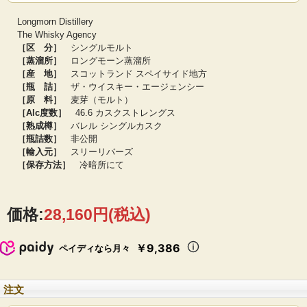
語でずばり「聖人の地」。ロングモーンで造られる干しぶどうやバニラを思わせ
るフルーティで香り高いシングルモルトは非常に高く評価されており、蒸溜所元
Longmorn Distillery
詰め・ボトラーズを問わずシングルモルトに人気が集まるのはもちろん、様々な
The Whisky Agency
ブレンデッド・ウイスキーのレシピにも採用されています。ジャパニーズウイス
［区 分］
シングルモルト
キーの父、竹鶴政孝が修行した蒸溜所のひとつでもあります。
［蒸溜所］
ロングモーン蒸溜所
［産 地］
スコットランド スペイサイド地方
［瓶 詰］
ザ・ウイスキー・エージェンシー
［原 料］
麦芽（モルト）
［Alc度数］
46.6 カスクストレングス
［熟成樽］
バレル シングルカスク
［瓶詰数］
非公開
［輸入元］
スリーリバーズ
［保存方法］
冷暗所にて
価格:
28,160円
(税込)
￥9,386
ペイディなら月々
注文