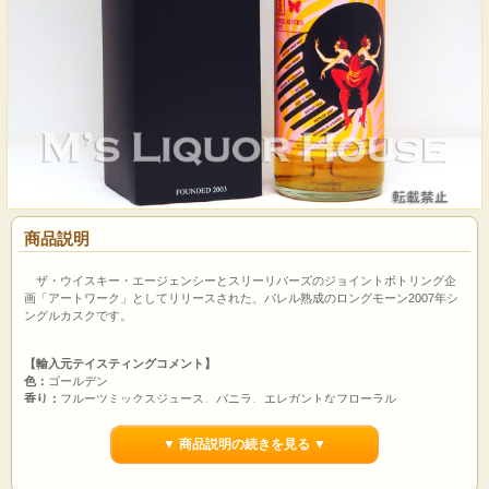
商品説明
ザ・ウイスキー・エージェンシーとスリーリバーズのジョイントボトリング企
画「アートワーク」としてリリースされた、バレル熟成のロングモーン2007年シ
ングルカスクです。
【輸入元テイスティングコメント】
色：
ゴールデン
香り：
フルーツミックスジュース、バニラ、エレガントなフローラル
味：
ソフトでバニリンな甘さ、ゆっくりとミックスフルーツ
フィニッシュ：
クローブのビターが心地よく続く
▼ 商品説明の続きを見る ▼
かつて修道院があった場所に建つロングモーン蒸溜所は、名前の由来もゲール