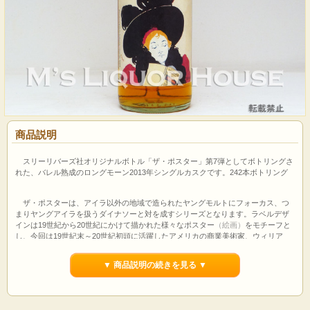
商品説明
スリーリバーズ社オリジナルボトル「ザ・ポスター」第7弾としてボトリングさ
れた、バレル熟成のロングモーン2013年シングルカスクです。242本ボトリング
ザ・ポスターは、アイラ以外の地域で造られたヤングモルトにフォーカス、つ
まりヤングアイラを扱うダイナソーと対を成すシリーズとなります。ラベルデザ
インは19世紀から20世紀にかけて描かれた様々なポスター
（絵画）
をモチーフと
し、今回は19世紀末～20世紀初頭に活躍したアメリカの商業美術家、ウィリア
ム・L・カークヴィルのイラストを採用しました。
▼ 商品説明の続きを見る ▼
【輸入元テイスティングコメント】
香り：
バニラクッキー、洋梨、ハニー、エルダーフラワー、香ばしいモルト
味：
バタースコッチ、洋梨、ハニー＆フローラルな甘み、金木犀