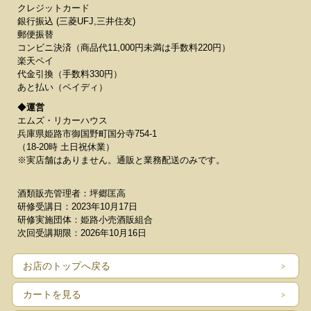
クレジットカード
銀行振込 (三菱UFJ,三井住友)
郵便振替
コンビニ決済（商品代11,000円未満は手数料220円）
楽天ペイ
代金引換（手数料330円）
あと払い（ペイディ）
◆
運営
エムズ・リカーハウス
兵庫県姫路市御国野町国分寺754-1
（18-20時 土日祝休業）
※実店舗はありません。通販と業務配送のみです。
酒類販売管理者：坪郷匡高
研修受講日：2023年10月17日
研修実施団体：姫路小売酒販組合
次回受講期限：2026年10月16日
お店のトップへ戻る
カートを見る