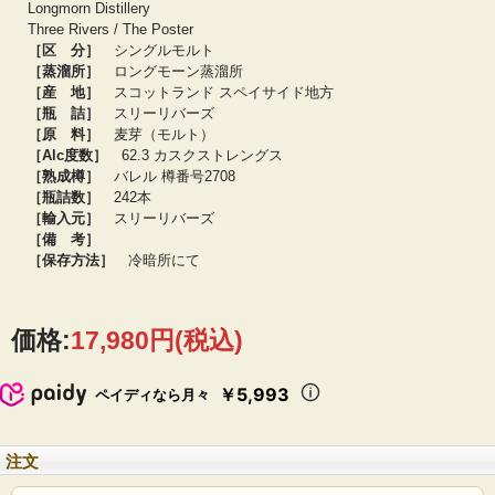
フィニッシュ：
ホットでスパイシー、ラストに柑橘系ピール
Longmorn Distillery
Three Rivers / The Poster
［区 分］
シングルモルト
かつて修道院があった場所に建つロングモーン蒸溜所は、名前の由来もゲール
語でずばり「聖人の地」。ロングモーンで造られる干しぶどうやバニラを思わせ
［蒸溜所］
ロングモーン蒸溜所
るフルーティで香り高いシングルモルトは非常に高く評価されており、蒸溜所元
［産 地］
スコットランド スペイサイド地方
詰め・ボトラーズを問わずシングルモルトに人気が集まるのはもちろん、様々な
［瓶 詰］
スリーリバーズ
ブレンデッド・ウイスキーのレシピにも採用されています。ジャパニーズウイス
［原 料］
麦芽（モルト）
キーの父、竹鶴政孝が修行した蒸溜所のひとつでもあります。
［Alc度数］
62.3 カスクストレングス
［熟成樽］
バレル 樽番号2708
［瓶詰数］
242本
［輸入元］
スリーリバーズ
［備 考］
［保存方法］
冷暗所にて
価格:
17,980円
(税込)
￥5,993
ペイディなら月々
注文