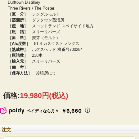
味：
フローラルスウィート、バニラ、奥から爽やかなシトラス
Dufftown Distillery
フィニッシュ：
優しく香ばしいビター、柑橘系ピール
Three Rivers / The Poster
［区 分］
シングルモルト
［蒸溜所］
ダフタウン蒸溜所
［産 地］
スコットランド スペイサイド地方
［瓶 詰］
スリーリバーズ
［原 料］
麦芽（モルト）
［Alc度数］
51.4 カスクストレングス
［熟成樽］
ホグスヘッド 樽番号700294
［瓶詰数］
238本
［輸入元］
スリーリバーズ
［備 考］
［保存方法］
冷暗所にて
価格:
19,980円
(税込)
￥6,660
ペイディなら月々
注文