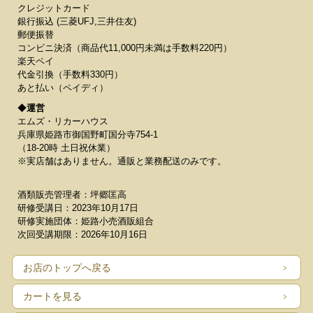
クレジットカード
銀行振込 (三菱UFJ,三井住友)
郵便振替
コンビニ決済（商品代11,000円未満は手数料220円）
楽天ペイ
代金引換（手数料330円）
あと払い（ペイディ）
◆
運営
エムズ・リカーハウス
兵庫県姫路市御国野町国分寺754-1
（18-20時 土日祝休業）
※実店舗はありません。通販と業務配送のみです。
酒類販売管理者：坪郷匡高
研修受講日：2023年10月17日
研修実施団体：姫路小売酒販組合
次回受講期限：2026年10月16日
お店のトップへ戻る
カートを見る