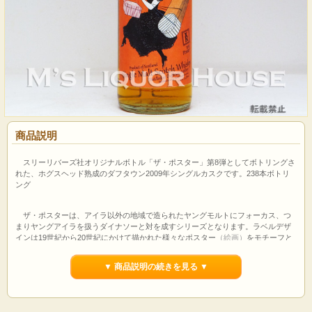
商品説明
スリーリバーズ社オリジナルボトル「ザ・ポスター」第8弾としてボトリングさ
れた、ホグスヘッド熟成のダフタウン2009年シングルカスクです。238本ボトリ
ング
ザ・ポスターは、アイラ以外の地域で造られたヤングモルトにフォーカス、つ
まりヤングアイラを扱うダイナソーと対を成すシリーズとなります。ラベルデザ
インは19世紀から20世紀にかけて描かれた様々なポスター
（絵画）
をモチーフと
し、今回はイタリア出身でフランスを拠点に活躍したポスター芸術の巨匠、レオ
ネット・カッピエロのイラストを採用しました。
▼ 商品説明の続きを見る ▼
【輸入元テイスティングコメント】
香り：
甘くてフローラル、金木犀、スミレ、バニラ、洋梨