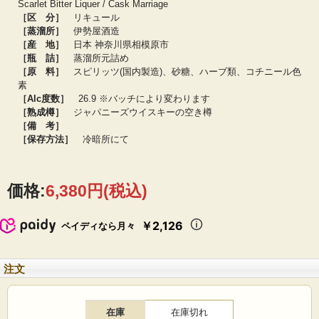
Scarlet Bitter Liquer / Cask Marriage
［区 分］
リキュール
［蒸溜所］
伊勢屋酒造
【製造元テイスティングコメント】
コチニールとオークが融合したアンバーカラー。オレンジピール、アプリコッ
［産 地］
日本 神奈川県相模原市
ト、ビターチョコレート、少しのメンソールとタバコ。アフターにリッチなオー
［瓶 詰］
蒸溜所元詰め
ク感。旨みの優しいアマーロ。
［原 料］
スピリッツ(国内製造)、砂糖、ハーブ類、コチニール色
素
［Alc度数］
26.9 ※バッチにより変わります
［熟成樽］
ジャパニーズウイスキーの空き樽
［備 考］
［保存方法］
冷暗所にて
価格:
6,380円
(税込)
￥2,126
ペイディなら月々
注文
在庫
在庫切れ