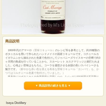
商品説明
1800年代のアマーロ
（苦味リキュール）
のレシピ等を参考として、約20種類の
ボタニカルを用いて作られたハンドメイドの国産リキュールです。コチニールカ
イガラムシから抽出された色素で色付けしてジャパニーズウイスキーの空樽で約3
ヶ月間の熟成を行っていることから、スカーレット カスクマリッジと銘打たれま
した。心地よい苦味はもちろん、コーラを連想させる余韻の長いスパイシーさも
魅力です。
（鮮やかな赤い色を湛える有名な苦味リキュール「カンパリ」も、か
つてはコルチニール色素で色付けしていました。）
将来的にはボタニカルの自家栽培も目指しつつ、1バッチ1,000本弱で不定期リ
リースされています。
▼ 商品説明の続きを見る ▼
使用ボタニカル
草：レモンバーム、ゴールデンベリースプラウト、セージ、ほか
根：ウコギ、スイバ、アンゼリカ、ほか
木：シナモン、ほか
Iseya Distillery
皮：ブラッドオレンジ、ほか