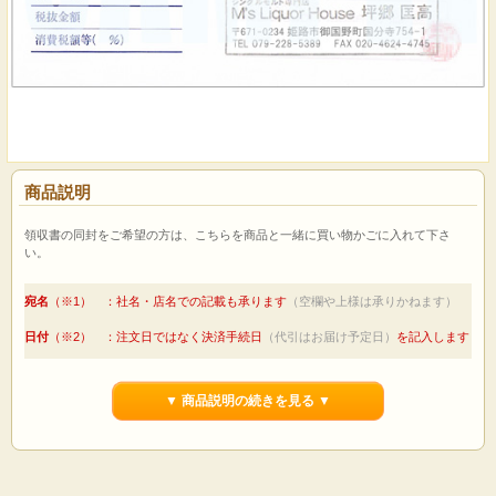
商品説明
領収書の同封をご希望の方は、こちらを商品と一緒に買い物かごに入れて下さ
い。
宛名
（※1） ：社名・店名での記載も承ります
（空欄や上様は承りかねます）
日付
（※2） ：注文日ではなく決済手続日
（代引はお届け予定日）
を記入します
費目
（※3） ：「酒代」「品代」以外については、通信欄にてご指示下さい
費目
（※3）
：代金引換やコンビニ決済は、「酒代として代金引換にて」のよう
▼ 商品説明の続きを見る ▼
に記載します
【備考】
代金引換とコンビニ決済は二重発行になりますので、印紙を貼付しません