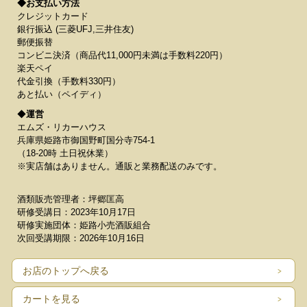
◆お支払い方法
クレジットカード
銀行振込 (三菱UFJ,三井住友)
郵便振替
コンビニ決済（商品代11,000円未満は手数料220円）
楽天ペイ
代金引換（手数料330円）
あと払い（ペイディ）
◆
運営
エムズ・リカーハウス
兵庫県姫路市御国野町国分寺754-1
（18-20時 土日祝休業）
※実店舗はありません。通販と業務配送のみです。
酒類販売管理者：坪郷匡高
研修受講日：2023年10月17日
研修実施団体：姫路小売酒販組合
次回受講期限：2026年10月16日
お店のトップへ戻る
カートを見る