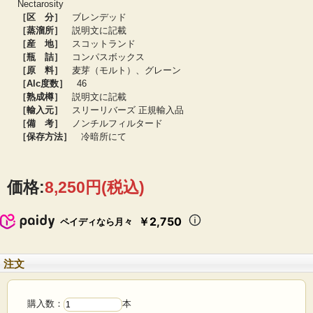
Nectarosity
フィニッシュ：
スパイシーで綺麗に続く
［区 分］
ブレンデッド
寸評：
ソフトなボディにテイストはしっかりリッチ
［蒸溜所］
説明文に記載
［産 地］
スコットランド
【ブレンド構成】
［瓶 詰］
コンパスボックス
キャメロンブリッジ 1stフィル・バーボンバレル15.1％
［原 料］
麦芽（モルト）、グレーン
キャメロンブリッジ 1stフィル・バーボンバレル1.2％
［Alc度数］
46
キャメロンブリッジ 1stフィル・バーボンバレル2.4％
キャメロンブリッジ 1stフィル・バーボンバレル1.1％
［熟成樽］
説明文に記載
ガーバン アメリカンオーク製ホグスヘッド10.5％
［輸入元］
スリーリバーズ 正規輸入品
ガーバン 1stフィル・バーボンバレル5.4％
［備 考］
ノンチルフィルタード
クライネリッシュ 1stフィル・バーボンバレル12.1％
［保存方法］
冷暗所にて
バルメナック 1stフィル・バーボンバレル7.1％
クライネリッシュ 2ndフィル・ヴァージンアメリカンオークバレル10.7％
リンクウッド リフィル・シェリーパンチョン11.8％
リンクウッド 1stフィル・パロコルタド・シェリーバット22.6％
価格:
8,250円
(税込)
※モルト原酒64.3％
※グレーン原酒35.7％
￥2,750
ペイディなら月々
注文
購入数：
本