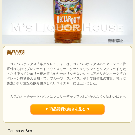
商品説明
コンパスボックス「ネクタロシティ」は、コンパスボックスのコアレンジに位
置付けられたブレンデッド・ウイスキー。クライヌリッシュとリンクウッドをた
っぷり使ってシェリー樽原酒も効かせたリッチなレシピにアメリカンオーク樽の
グレーン原酒を35％加えて、フルーツ、スパイス、そして蜂蜜風の甘み、様々な
要素が折り重なる飲み飽きしないウイスキーに仕上げました。
人気のオーチャードハウスにシェリー樽をプラスしたかのような味わいはもち
ろんストレートで楽しめますし、ブレンダーからはオンザロック、あるいはアプ
リコットリキュールを少し加えてフルーティーさを強調してのウイスキーサワー
▼ 商品説明の続きを見る ▼
もお勧めだそうです。スイーツにもよく合いますよ！
【輸入元テイスティングコメント】
香り：
レーズンとバニラ
Compass Box
味：
ソフトでハニー＆レーズン、奥からアプリコットやシナモン