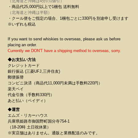
（北海道と沖縄は4分の1値引）
・商品代25,000円以上で1梱包 送料無料
（北海道と沖縄は半額）
・クール便をご指定の場合、1梱包ごとに330円を別途申し受けます
※いずれも税込
If you want to send whiskies to overseas, please ask us before
placing an order.
Currently we DON'T have a shipping method to overseas, sorry.
◆お支払い方法
クレジットカード
銀行振込 (三菱UFJ,三井住友)
郵便振替
コンビニ決済（商品代11,000円未満は手数料220円）
楽天ペイ
代金引換（手数料330円）
あと払い（ペイディ）
◆
運営
エムズ・リカーハウス
兵庫県姫路市御国野町国分寺754-1
（18-20時 土日祝休業）
※実店舗はありません。通販と業務配送のみです。