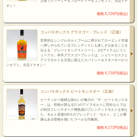
主体でクリーミー＆フルーティーをコンセプト。当店イチ
オシ！
価格:5,720円(税込)
コンパスボックス グラスゴー・ブレンド 《正規》
世界的なシングルモルトブームに押されてローエンド市場
へ押しやられているブレンデッドにも楽しさがあることを
伝える「グレートキングストリート」が2アイテムにリニ
ューアル。本作グラスゴーブレンドは、シェリーカスクと
アイラモルトを主役に据えたスパイシー＆スモーキーがコ
ンセプト。当店イチオシ！
価格:5,720円(税込)
コンパスボックス ピートモンスター 《正規》
ピーティかつ複雑な味わいが魅力の「ザ・ピートモンスタ
ー」は、性格が異なる2つのアイラモルトに同社ならでは
の特注フレンチオーク樽熟成のブレンデッドモルトを加え
た、モルト原酒100％のブレンデッド・モルト。どこか愛
嬌もある怪物を描いたラベルも印象的。
価格:8,173円(税込)