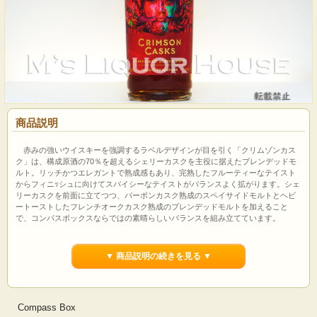
商品説明
赤みの強いウイスキーを強調するラベルデザインが目を引く「クリムゾンカス
ク」は、構成原酒の70％を超えるシェリーカスクを主役に据えたブレンデッドモ
ルト。リッチかつエレガントで熟成感もあり、完熟したフルーティーなテイスト
からフィニｯシュに向けてスパイシーなテイストがバランスよく拡がります。シェ
リーカスクを前面に立てつつ、バーボンカスク熟成のスペイサイドモルトとヘビ
ートーストしたフレンチオークカスク熟成のブレンデッドモルトを加えること
で、コンパスボックスならではの素晴らしいバランスを組み立てています。
【瓶詰元テイスティングコメント】
▼ 商品説明の続きを見る ▼
クローヴとカルダモンの入ったチョコレートファッジのケーキ、かすかなプラム
ジャム＆赤スグリのゼリー、リッチなチェリー、トフィーにオーク樽、フィニッ
シュにレーズン、ハニー＆ブラウンシュガー
Compass Box
【ブレンド構成】