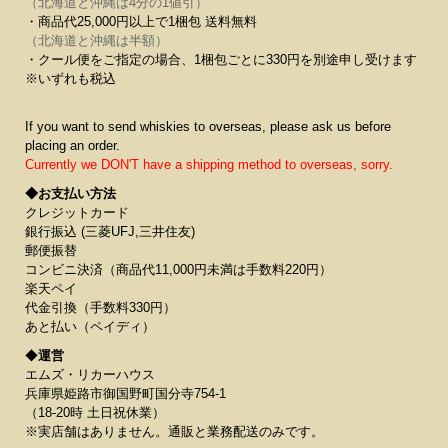
（北海道と沖縄は4分の1値引）
・商品代25,000円以上で1梱包 送料無料
（北海道と沖縄は半額）
・クール便をご指定の場合、1梱包ごとに330円を別途申し受けます
※いずれも税込
If you want to send whiskies to overseas, please ask us before
placing an order.
Currently we DON'T have a shipping method to overseas, sorry.
◆お支払い方法
クレジットカード
銀行振込 (三菱UFJ,三井住友)
郵便振替
コンビニ決済（商品代11,000円未満は手数料220円）
楽天ペイ
代金引換（手数料330円）
あと払い（ペイディ）
◆
運営
エムズ・リカーハウス
兵庫県姫路市御国野町国分寺754-1
（18-20時 土日祝休業）
※実店舗はありません。通販と業務配送のみです。