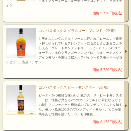
主体でクリーミー＆フルーティーをコンセプト。当店イチ
オシ！
価格:5,720円(税込)
コンパスボックス グラスゴー・ブレンド 《正規》
世界的なシングルモルトブームに押されてローエンド市場
へ押しやられているブレンデッドにも楽しさがあることを
伝える「グレートキングストリート」が2アイテムにリニ
ューアル。本作グラスゴーブレンドは、シェリーカスクと
アイラモルトを主役に据えたスパイシー＆スモーキーがコ
ンセプト。当店イチオシ！
価格:5,720円(税込)
コンパスボックス ピートモンスター 《正規》
ピーティかつ複雑な味わいが魅力の「ザ・ピートモンスタ
ー」は、性格が異なる2つのアイラモルトに同社ならでは
の特注フレンチオーク樽熟成のブレンデッドモルトを加え
た、モルト原酒100％のブレンデッド・モルト。どこか愛
嬌もある怪物を描いたラベルも印象的。
価格:8,173円(税込)