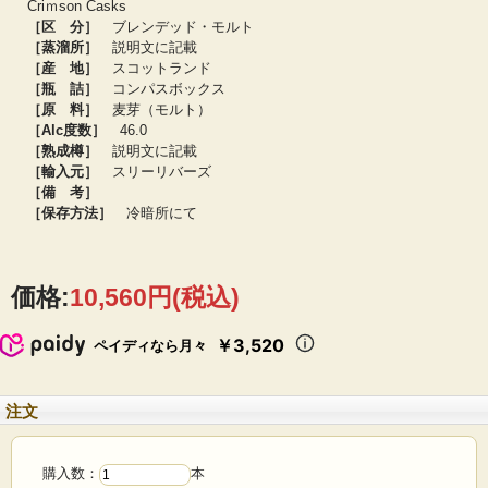
Criｍson Casks
アベラワー村近郊の蒸留所 1stフィル・オロロソシェリーバット追熟11ヶ月
［区 分］
ブレンデッド・モルト
26.9％
［蒸溜所］
説明文に記載
グレンマレイ 1stフィル・オロロソシェリーバット追熟4年 19.7％
ベンリネス 1stフィル・バーボンバレル 14.5％
［産 地］
スコットランド
グレンマレイ 1stフィル・オロロソシェリーバット追熟4年 11.3％
［瓶 詰］
コンパスボックス
アベラワー村近郊の蒸留所 1stフィル・オロロソシェリーバット 8.4％
［原 料］
麦芽（モルト）
ハイランド ブレンデッドモルト フレンチオーク製ヘビートースト・バレル 7.3％
［Alc度数］
46.0
ティーニニック 1stフィル・シェリーバット 6.1％
［熟成樽］
説明文に記載
グレンマレイ スパニッシュオーク製ホグスヘッド（赤ワインバリック組替）
5.8％
［輸入元］
スリーリバーズ
［備 考］
［保存方法］
冷暗所にて
価格:
10,560円
(税込)
￥3,520
ペイディなら月々
注文
購入数：
本