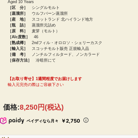
Aged 10 Years
スコットランド本島北端の街サーソーにかつて存在したウルフバーン蒸溜所。
［区 分］
シングルモルト
1821年に創業するも1877年には廃墟として記録されている短命に終わったその名
［蒸溜所］
ウルフバーン蒸溜所
を受け継いで、2013年に生産を開始したのが現ウルフバーン蒸溜所。スコットラ
［産 地］
スコットランド 北ハイランド地方
ンド本土では最北に位置する蒸溜所です。
手作業にこだわり、5,500Lと3,600Lのポットスチル1セットを使ってノンピート
［瓶 詰］
蒸溜所元詰め
原酒と少量の10ppmライトピーテッド原酒を蒸溜しています。
［原 料］
麦芽（モルト）
［Alc度数］
46
［熟成樽］
2ndフィル・オロロソ・シェリーカスク
［輸入元］
スコッチモルト販売 正規輸入品
［備 考］
ノンチルフィルタード、ノンカラード
［保存方法］
冷暗所にて
【お取り寄せ】1週間程度でお届けします
輸入元完売の際はご容赦下さい
価格:
8,250円
(税込)
￥2,750
ペイディなら月々