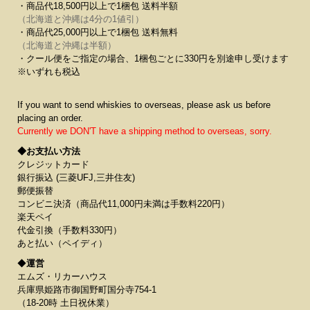
・商品代18,500円以上で1梱包 送料半額
（北海道と沖縄は4分の1値引）
・商品代25,000円以上で1梱包 送料無料
（北海道と沖縄は半額）
・クール便をご指定の場合、1梱包ごとに330円を別途申し受けます
※いずれも税込
If you want to send whiskies to overseas, please ask us before
placing an order.
Currently we DON'T have a shipping method to overseas, sorry.
◆お支払い方法
クレジットカード
銀行振込 (三菱UFJ,三井住友)
郵便振替
コンビニ決済（商品代11,000円未満は手数料220円）
楽天ペイ
代金引換（手数料330円）
あと払い（ペイディ）
◆
運営
エムズ・リカーハウス
兵庫県姫路市御国野町国分寺754-1
（18-20時 土日祝休業）