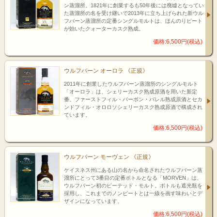
ン蒸溜所。1821年に創業するも50年後には廃墟となってい
た蒸溜所の名を受け継いで2013年に立ち上げられた新ウル
フバーン蒸溜所の定番シングルモルトは、ほんのりピート
が効いたクォーターカスク熟成。
価格:6,500円(税込)
ウルフバーン オーロラ 《正規》
2011年に創業したウルフバーン蒸溜所のシングルモルト
「オーロラ」は、シェリーカスク熟成原酒を用いた新定
番。ファーストフィル・バーボン・バレル熟成原酒とセカ
ンドフィル・オロロソシェリーカスク熟成原酒で構成され
ています。
価格:6,500円(税込)
ウルフバーン モーヴェン 《正規》
ケイスネス州にある山の名から命名されたウルフバーン蒸
溜所にとって3番目の定番ボトルとなる「MORVEN」は、
ウルフバーン初のピーテッド・モルト。ボトルも遮光瓶を
採用し、これまでのノンピートとは一線を画す味わいとデ
ザインになっています。
価格:6,500円(税込)