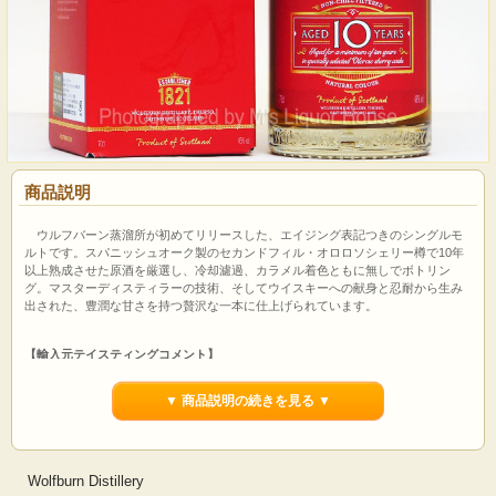
商品説明
ウルフバーン蒸溜所が初めてリリースした、エイジング表記つきのシングルモ
ルトです。スパニッシュオーク製のセカンドフィル・オロロソシェリー樽で10年
以上熟成させた原酒を厳選し、冷却濾過、カラメル着色ともに無しでボトリン
グ。マスターディスティラーの技術、そしてウイスキーへの献身と忍耐から生み
出された、豊潤な甘さを持つ贅沢な一本に仕上げられています。
【輸入元テイスティングコメント】
香り：
柔らかなシェリーの甘さがイチジクとレーズンと溶け合い、バニラとオー
クが香る
▼ 商品説明の続きを見る ▼
味：
チョコレートとダークフルーツの豊潤で深い味わい。キャラメルとバニラが
倍音を響かせ、ナツメグとオークの穏やかな香りを伴う
フィニッシュ：
シルキーなタンニンが美しいテクスチャーを織りなす。ドライフ
ルーツやキャラメルの甘い風味が余韻として残る
Wolfburn Distillery