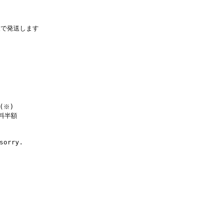
後で発送します
(
※
)
料半額
sorry.