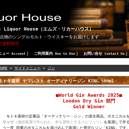
 Liquor House（エムズ・リカーハウス）
点物のシングルモルト・ウイスキーをお届けします
げで送料割引
ニュー
｜
ご利用案内
｜
お問い合せ
Account
How to Use
Contact Us
HOME
>
サイドメニュー
>
ジン
モトキ蒸研 ヤマレスト オーディナリージン KING 500ml
■World Gin Awards 2025■
London Dry Gin 部門
Gold Winner
モトキ蒸研の定番品「オーディナリー・ジン」の派生商品。ボタニカルを
リッツ
（連続蒸溜で作られた、米を原料とするスピリッツ）
を蒸溜して作
う一度 同量のボタニカルを漬け込んで蒸溜した贅沢なジン「KING」です