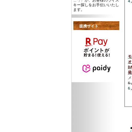
ごう）
が、お客様のウイス
4
キー探しをお手伝いいたし
ます。
提携サイト
モ
オ
D
発
メ
6
6