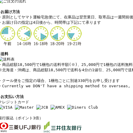
◆お届け方法
・原則としてヤマト運輸宅急便にて
、
在庫品は翌営業日、取寄品は一週間前
・
お届け日の指定は4日後から、時間帯は下記にて承ります
◆送料
・商品総額18,500円で1梱包の送料半額(
※
)、25,000円で1梱包の送料無料
※北海道・沖縄は、
商品総額18,500円で
送料を4分の1値引、
25,000円で
送
・クール便をご指定の場合、1梱包ごとに別途330円をお申し受けます
・Currently we DON'T have a shipping method to overseas, 
◆お支払い方法
クレジットカード
銀行振込（ポイント3倍）