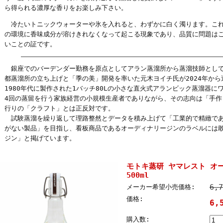
ら得られる濃厚な香りをお楽しみ下さい。
冷たいトニックウォーターや氷を入れると、わずかに白く濁ります。これ
の環境に香味成分が溶けきれなくなって起こる現象であり、品質に問題は
いことの証です。
銀座でのバーデンダー勤務を原点としてアラン蒸溜所から蒸溜技師として
都蒸溜所の立ち上げと「季の美」開発を率いた元木ヨイチ氏が2024年から運
1980年代に製作された1バッチ80Lの小さな直火式アランビック蒸溜器に
4回の蒸留を行う家族経営の小規模生産者でありながら、その志向は「手作
行りの「クラフト」とは正反対です。
試験蒸溜を繰り返して理路整然とデータを積み上げて「工業的で精緻であ
がない製品」を目指し、看板商品であるオーディナリージンのラベルには
ジン」と掲げています。
モトキ蒸研 ヤマレスト オー
500ml
6,
メーカー希望小売価格:
価格:
6,
購入数: