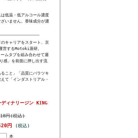
は低温・低アルコール濃度
ございません。香味成分が濃
のキャリアをスタート、京
営するMotoki蒸研。
ワームタブを組み合わせて週
り感」を前面に押し出す流
ること」「品質にバラツキ
敢えて「インダストリアル・
ディナリージン KING
710円(税込)
520円
(税込)
本