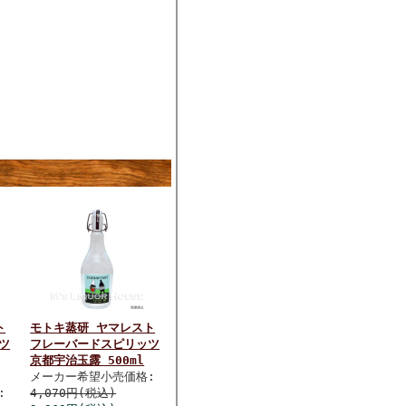
ト
モトキ蒸研 ヤマレスト
ツ
フレーバードスピリッツ
京都宇治玉露 500ml
メーカー希望小売価格:
:
4,070円(税込)