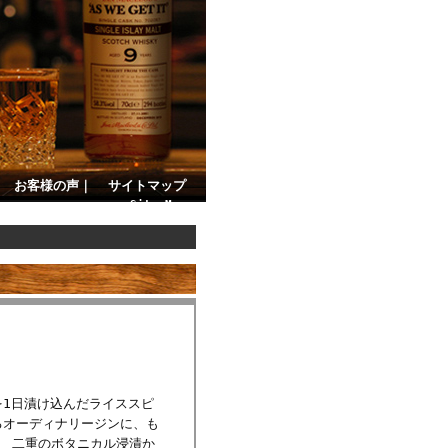
｜
お客様の声
｜
サイトマップ
Site Map
1日漬け込んだライススピ
るオーディナリージンに、も
。 二重のボタニカル浸漬か