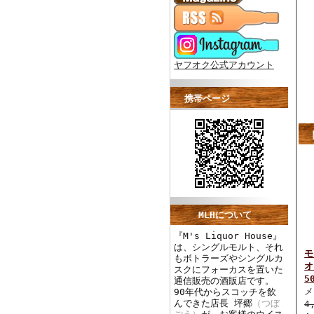
ヤフオク公式アカウント
携帯ページ
MLHについて
『M's Liquor House』
は、シングルモルト、それ
モ
もボトラーズやシングルカ
オ
スクにフォーカスを置いた
5
通信販売の酒販店です。
メ
90年代からスコッチを飲
んできた店長 坪郷
（つぼ
4