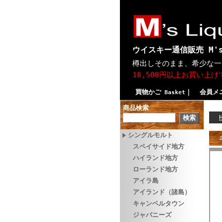
ウイスキー通信販売 M's
樽出しそのまま、希少な一
18,500円以上お買い上
買物かご
｜
会員メ
Basket
商品検索
シングルモルト
スペイサイド地方
ハイランド地方
ローランド地方
アイラ島
アイランド（諸島）
キャンベルタウン
ジャパニーズ