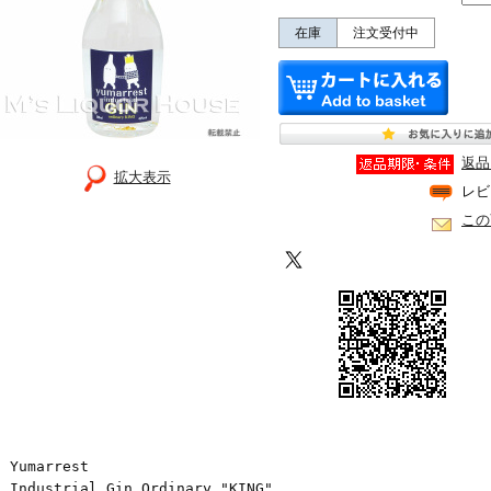
在庫
注文受付中
返品
拡大表示
レビ
この
Yumarrest
Industrial Gin Ordinary "KING"