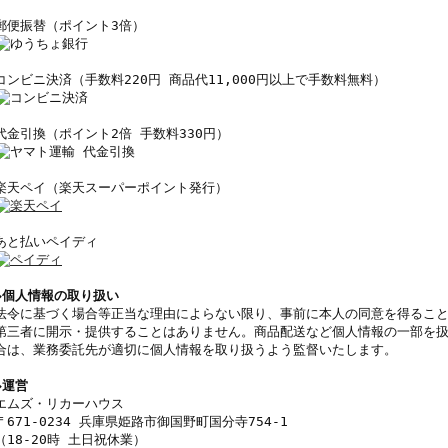
郵便振替（ポイント3倍）
コンビニ決済（手数料220円 商品代11,000円以上で手数料無料）
代金引換（ポイント2倍 手数料330円）
楽天ペイ（楽天スーパーポイント発行）
あと払いペイディ
◆個人情報の取り扱い
法令に基づく場合等正当な理由によらない限り、事前に本人の同意を得るこ
第三者に開示・提供することはありません。商品配送など個人情報の一部を
合は、業務委託先が適切に個人情報を取り扱うよう監督いたします。
◆運営
エムズ・リカーハウス
〒671-0234 兵庫県姫路市御国野町国分寺754-1
（18-20時 土日祝休業）