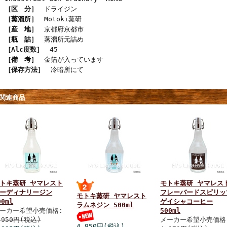
［区 分］
ドライジン
［蒸溜所］
Motoki蒸研
［産 地］
京都府京都市
［瓶 詰］
蒸溜所元詰め
［Alc度数］
45
［備 考］
金箔が入っています
［保存方法］
冷暗所にて
関連商品
トキ蒸研 ヤマレスト
モトキ蒸研 ヤマレス
ーディナリージン
フレーバードスピリッ
モトキ蒸研 ヤマレスト
00ml
ゲイシャコーヒー
ラムネジン 500ml
ーカー希望小売価格:
500ml
,950円(税込)
メーカー希望小売価格
4,950円(税込)