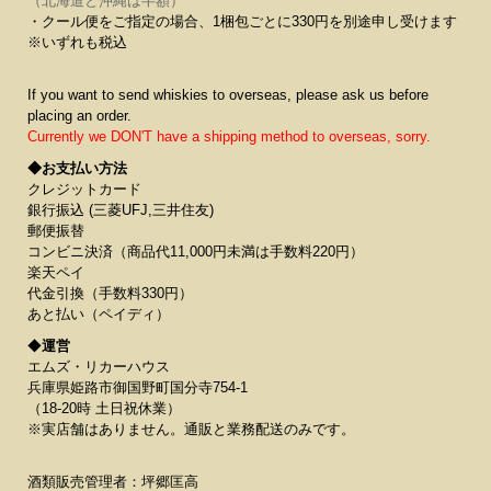
（北海道と沖縄は半額）
・クール便をご指定の場合、1梱包ごとに330円を別途申し受けます
※いずれも税込
If you want to send whiskies to overseas, please ask us before
placing an order.
Currently we DON'T have a shipping method to overseas, sorry.
◆お支払い方法
クレジットカード
銀行振込 (三菱UFJ,三井住友)
郵便振替
コンビニ決済（商品代11,000円未満は手数料220円）
楽天ペイ
代金引換（手数料330円）
あと払い（ペイディ）
◆
運営
エムズ・リカーハウス
兵庫県姫路市御国野町国分寺754-1
（18-20時 土日祝休業）
※実店舗はありません。通販と業務配送のみです。
酒類販売管理者：坪郷匡高