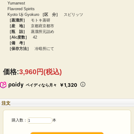
◆メーカーおすすめの楽しみ方◆
Yumarrest
・和菓子やお寿司と合わせて、お湯割りやオンザロックで
Flavored Spirits
・マティーニに少し加えて「マTeaニ」
Kyoto Uji Gyokuro
［区 分］
スピリッツ
・etc.
［蒸溜所］
モトキ蒸研
［産 地］
京都府京都市
銀座でのバーデンダー勤務を原点としてアラン蒸溜所から蒸溜技師としてのキ
［瓶 詰］
蒸溜所元詰め
ャリアをスタート、京都蒸溜所の立ち上げと「季の美」開発を率いた元木ヨイチ
［Alc度数］
42
氏が2024年から運営するMotoki蒸研。1980年代に製作された1バッチ80Lの小さな
［備 考］
直火式アランビック蒸溜器にワームタブを組み合わせて週4回の蒸留を行う家族経
［保存方法］
冷暗所にて
営の小規模生産者でありながら、その志向は「手作り感」を前面に押し出す流行
りの「クラフト」とは正反対です。
試験蒸溜を繰り返して理路整然とデータを積み上げて「工業的で精緻であるこ
と」「品質にバラツキがない製品」を目指し、看板商品であるオーディナリージ
ンのラベルには敢えて「インダストリアル・ジン」と掲げています。
価格:
3,960円
(税込)
￥1,320
ペイディなら月々
注文
購入数：
本