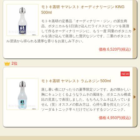
モトキ蒸研 ヤマレスト オーディナリージン KING
500ml
モトキ蒸研の定番品「オーディナリー・ジン」の派生商
品。ボタニカルを1日漬け込んだライススピリッツを蒸溜
して作るオーディナリージンに、もう一度 同量のボタニカ
ルを漬け込んで蒸溜した贅沢なジンです。二重のボタニカ
ル浸漬から得られる濃厚な香りをお楽しみ下さい。
価格:6,520円(税込)
2位
NEW
モトキ蒸研 ヤマレスト ラムネジン 500ml
蒸し暑い夜にぴったりの夏季限定ジンです。あの懐かしい
胸にキュンとくるようなラムネの風味を、ボタニカル構成
比の見直しで表現しました。もちろんラムネは入っていま
せん（笑）オススメの飲み方は、心持ち量を控えたジンと
ソーダ＆トニック半々だけでビルドするジンソニック。
価格:4,950円(税込)