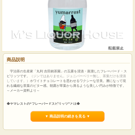
商品説明
宇治茶の生産家「丸利 吉田銘茶園」の玉露を浸漬・蒸溜したフレーバード・ス
ピリッツです。
（ジンではありません。ジュニパーベリー無し、茶葉だけを浸漬
しています。）
ホワイトチョコレートを思わせるワクシーな甘美。層になって現
れる繊細な茶葉のビター感。朝露が草葉から滴るような美しい円みが特徴です。
～メーカー資料より～
◆ヤマレストの“フレーバードスピリッツ”とは◆
ジュニパーベリー無し、唯一のボタニカルに焦点を絞った繊細でクリアなスピ
リッツです。ベーススピリッツにはボタニカルに馴染みやすく円みのあるライス
▼ 商品説明の続きを見る ▼
スピリッツを使用。無色透明なので、そのまま単体でハイボールやオンザロック
に仕立てて飲むほか、カクテルやデザート等に風味を加える目的にも使えます 。